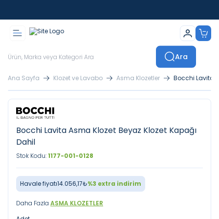
İstanbul İçi Sevkiyatlar Kendi Araçlarımızla Yapılmaktadır
Ara
Ana Sayfa
Klozet ve Lavabo
Asma Klozetler
Bocchi Lavita 
Bocchi Lavita Asma Klozet Beyaz Klozet Kapağı
Dahil
Stok Kodu:
1177-001-0128
Havale fiyatı
14.056,17
₺
%
3
extra indirim
Daha Fazla
ASMA KLOZETLER
Adet