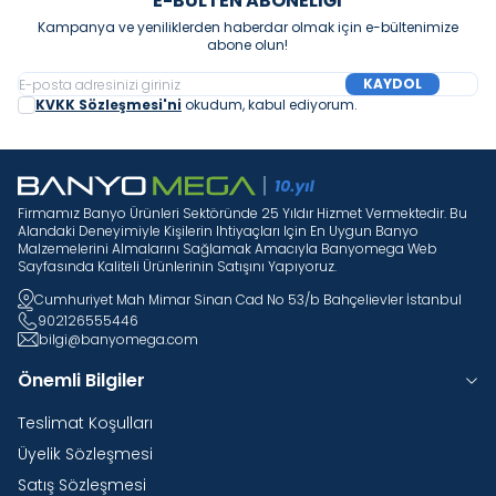
E-BÜLTEN ABONELIĞI
Kampanya ve yeniliklerden haberdar olmak için e-bültenimize
abone olun!
KAYDOL
KVKK Sözleşmesi'ni
okudum, kabul ediyorum.
Firmamız Banyo Ürünleri Sektöründe 25 Yıldır Hizmet Vermektedir. Bu
Alandaki Deneyimiyle Kişilerin Ihtiyaçları Için En Uygun Banyo
Malzemelerini Almalarını Sağlamak Amacıyla Banyomega Web
Sayfasında Kaliteli Ürünlerinin Satışını Yapıyoruz.
Cumhuriyet Mah Mimar Sinan Cad No 53/b Bahçelievler İstanbul
902126555446
bilgi@banyomega.com
Önemli Bilgiler
Teslimat Koşulları
Üyelik Sözleşmesi
Satış Sözleşmesi