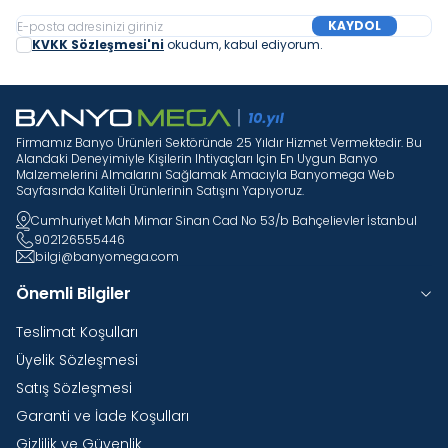
KAYDOL
KVKK Sözleşmesi'ni
okudum, kabul ediyorum.
Firmamız Banyo Ürünleri Sektöründe 25 Yıldır Hizmet Vermektedir. Bu
Alandaki Deneyimiyle Kişilerin Ihtiyaçları Için En Uygun Banyo
Malzemelerini Almalarını Sağlamak Amacıyla Banyomega Web
Sayfasında Kaliteli Ürünlerinin Satışını Yapıyoruz.
Cumhuriyet Mah Mimar Sinan Cad No 53/b Bahçelievler İstanbul
902126555446
bilgi@banyomega.com
Önemli Bilgiler
Teslimat Koşulları
Üyelik Sözleşmesi
Satış Sözleşmesi
Garanti ve İade Koşulları
Gizlilik ve Güvenlik