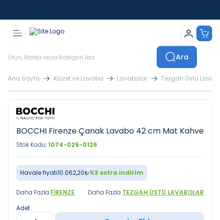
İstanbul İçi Sevkiyatlar Kendi Araçlarımızla Yapılmaktadır
Ara
Ana Sayfa
Klozet ve Lavabo
Lavabolar
Tezgah Üstü Lavab
BOCCHI Firenze Çanak Lavabo 42 cm Mat Kahve
Stok Kodu:
1074-025-0126
Havale fiyatı
10.062,20
₺
%
3
extra indirim
Daha Fazla
FIRENZE
Daha Fazla
TEZGAH ÜSTÜ LAVABOLAR
Adet