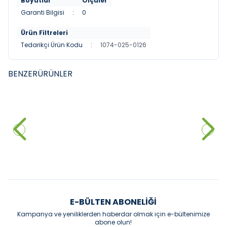
Boyutlar
Ölçüler
Garanti Bilgisi
:
0
Ürün Filtreleri
Tedarikçi Ürün Kodu
:
1074-025-0126
BENZER
ÜRÜNLER
DURAVIT
DURAVIT
YENI
YENI
Duravit DuraStyle Çanak
Duravit DuraStyle Çanak
Lavabo, 60 cm Parlak Beyaz
Lavabo, 43 cm Parlak Beyaz
28.150,00
₺
14.480,00
₺
Sepete Ekle
Sepete Ekle
E-BÜLTEN ABONELIĞI
Kampanya ve yeniliklerden haberdar olmak için e-bültenimize
abone olun!