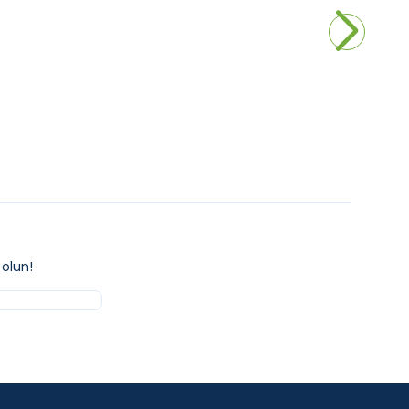
15.510,00
₺
kle
Sepete Ekle
olun!