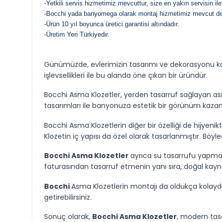
-Yetkili servis hizmetimiz mevcuttur, size en yakın servisin ile
-Bocchi yada banyomega olarak montaj hizmetimiz mevcut değ
-Ürün 10 yıl boyunca üretici garantisi altındadır.
-Üretim Yeri Türkiyedir.
Günümüzde, evlerimizin tasarımı ve dekorasyonu kada
işlevsellikleri ile bu alanda öne çıkan bir üründür.
Bocchi Asma Klozetler, yerden tasarruf sağlayan a
tasarımları ile banyonuza estetik bir görünüm kazand
Bocchi Asma Klozetlerin diğer bir özelliği de hijyenik
Klozetin iç yapısı da özel olarak tasarlanmıştır. Böyl
Bocchi Asma Klozetler
ayrıca su tasarrufu yapmanız
faturasından tasarruf etmenin yanı sıra, doğal kay
Bocchi
Asma Klozetlerin montajı da oldukça kolaydır.
getirebilirsiniz.
Sonuç olarak,
Bocchi Asma Klozetler
, modern tasa