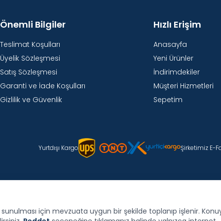
Önemli Bilgiler
Hızlı Erişim
Teslimat Koşulları
Anasayfa
Üyelik Sözleşmesi
Yeni Ürünler
Satış Sözleşmesi
İndirimdekiler
Garanti ve İade Koşulları
Müşteri Hizmetleri
Gizlilik ve Güvenlik
Sepetim
Yurtdışı Kargo
Şirketimiz E-
de sunulması için mevzuata uygun bir şekilde toplanıp işlenir. Konuyla