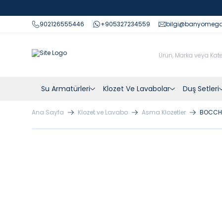
902126555446
+905327234559
bilgi@banyomeg
Su Armatürleri
Klozet Ve Lavabolar
Duş Setleri
Ana Sayfa
Klozet ve Lavabo
Asma Klozetler
BOCCHI