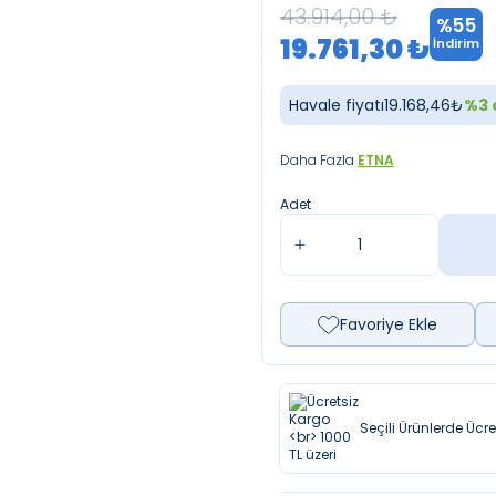
43.914,00
₺
%
55
19.761,30
₺
İndirim
Havale fiyatı
19.168,46
₺
%
3
Daha Fazla
ETNA
Adet
Favoriye Ekle
Seçili Ürünlerde Ücr