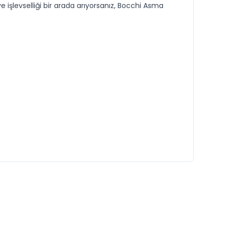
 işlevselliği bir arada arıyorsanız, Bocchi Asma
YENI
VITRA
mooth Flush
VİTRA S50 Asma Klozet Gizli Montaj