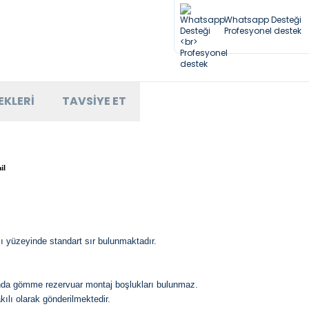
Whatsapp Desteği
Profesyonel destek
EKLERI
TAVSIYE ET
il
ı yüzeyinde standart sır bulunmaktadır.
fında gömme rezervuar montaj boşlukları bulunmaz.
kılı olarak gönderilmektedir.