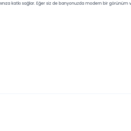
ımınıza katkı sağlar. Eğer siz de banyonuzda modern bir görünüm ve
YENI
IT
VITRA
t Viu Rimless Kanalsız Asma
Vitra Zentrum Round S