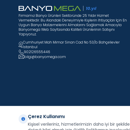
Firmamız Banyo Ürünleri Sektöründe 25 Yıldır Hizmet
Vermektedir. Bu Alandaki Deneyimiyle Kişilerin Ihtiyaçları Için En
Uygun Banyo Malzemelerini Almalarını Sağlamak Amacıyla
Banyomega Web Sayfasında Kaliteli Ürünlerinin Satışını
Yapıyoruz.
Cumhuriyet Mah Mimar Sinan Cad No 53/b Bahçelievler
İstanbul
902126555446
bilgi@banyomega.com
Çerez Kullanımı
Kişisel verileriniz, hizmetlerimizin daha iyi bir şekil
Facebook
X
İnstagram
Youtube
Pinterest