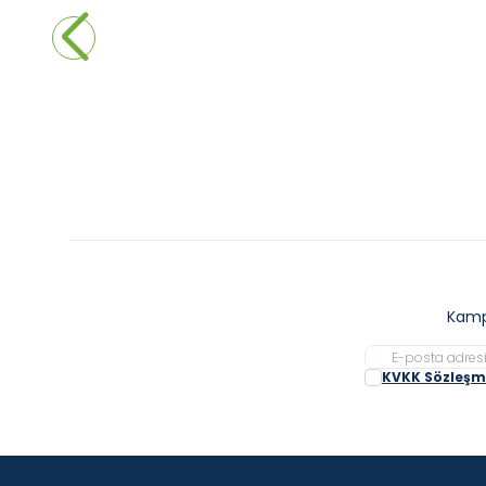
cm, Mat Kum Beji
Klozet
12.000,00
₺
5
%
45
Sepete Ekle
Kamp
KVKK Sözleşme