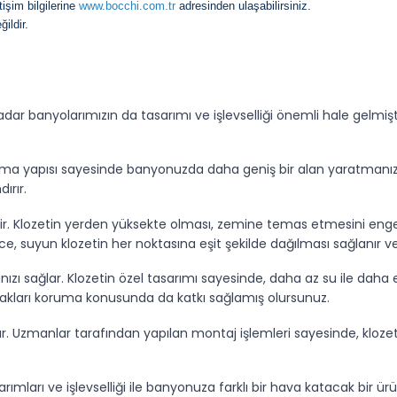
tişim bilgilerine
www.bocchi.com.tr
adresinden ulaşabilirsiniz.
ildir.
r banyolarımızın da tasarımı ve işlevselliği önemli hale gelmişt
sma yapısı sayesinde banyonuzda daha geniş bir alan yaratmanız
ırır.
tir. Klozetin yerden yüksekte olması, zemine temas etmesini engelle
ece, suyun klozetin her noktasına eşit şekilde dağılması sağlanır v
ı sağlar. Klozetin özel tasarımı sayesinde, daha az su ile daha etki
nakları koruma konusunda da katkı sağlamış olursunuz.
 Uzmanlar tarafından yapılan montaj işlemleri sayesinde, klozetini
rımları ve işlevselliği ile banyonuza farklı bir hava katacak bir ür