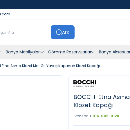
İstanbul İçi Sevkiyatlar Kendi Araçlarımızla Yapılmaktadır
a.com
Ara
Banyo Mobilyaları
Gömme Rezervuarlar
Banyo Aksesuar
 Etna Asma Klozet Mat Gri Yavaş Kapanan Klozet Kapağı
BOCCHI Etna Asma 
Klozet Kapağı
Stok Kodu:
1116-006-0128