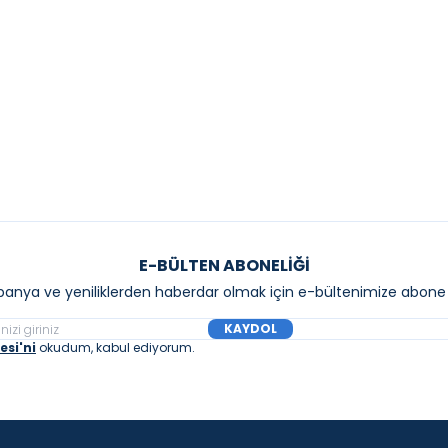
 Ve Yavaş Kapanır Klozet Kapağı
Asma Klozet, 52 cm
8.560,00
₺
32.208,00
₺
8.000,00
₺
Sepete Ekle
Sepete E
E-BÜLTEN ABONELIĞI
anya ve yeniliklerden haberdar olmak için e-bültenimize abone 
KAYDOL
si'ni
okudum, kabul ediyorum.