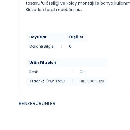
tasarrufu özelliği ve kolay montajı ile banyo kullan
Klozetleri tercih edebilirsiniz.
Boyutlar
Ölçüler
Garanti Bilgisi
:
0
Ürün Filtreleri
Renk
:
Gri
Tedarikçi Ürün Kodu
:
1116-006-0128
BENZER
ÜRÜNLER
YENI
YENI
VITRA
DURAV
VitrA S60 Smooth Flush Asma Klozet, 54
Duravi