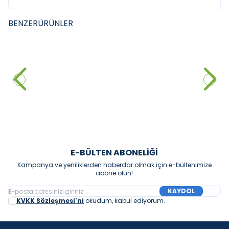
BENZER
ÜRÜNLER
BANDO
BANDO
YENI
YENI
Bando Lüx Altın Havlupan
Bando Lüx Siyah Havlupan
50x70
50x70
7.500,00
₺
6.000,00
₺
Sepete Ekle
Sepete Ekle
E-BÜLTEN ABONELIĞI
Kampanya ve yeniliklerden haberdar olmak için e-bültenimize
abone olun!
KAYDOL
KVKK Sözleşmesi'ni
okudum, kabul ediyorum.