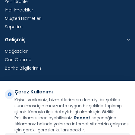
Yeni Ürünler
İndirimdekiler
Müşteri Hizmetleri
Sepetim
Gelişmiş
Mağazalar
Cari Ödeme
Banka Bilgilerimiz
Çerez Kullanımı
Yurtdışı Kargo
Kişisel verileriniz, hizmetlerimizin daha iyi bir şekilde
sunulması için mevzuata uygun bir şekilde toplanıp
Şirketimiz E-Fatura ve E-Arşiv Fatura uygulaması
kapsamındadır.
işlenir. Konuyla ilgili detaylı bilgi almak için Gizlilik
Politikamızı inceleyebilirsiniz.
Reddet
seçeneğine
tıklamanız halinde yalnızca internet sitemizin çalışması
için gerekli çerezler kullanılacaktır.