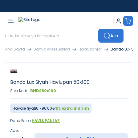
İstanbul İçi Sevkiyatlar Kendi Araçlarımızla Yapılmaktadır
Ara
Ana Sayfa
Banyo Aksesuarları
Havlupanlar
Bando Lüx Siy
Bando Lüx Siyah Havlupan 50x100
Stok Kodu:
BNDS50x100
Havale fiyatı
6.790,00
₺
%
3
extra indirim
Daha Fazla
HAVLUPANLAR
Adet