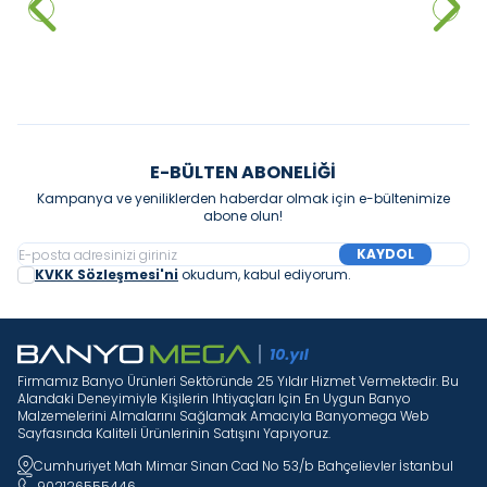
%
30
3.000,00
₺
3.228,12
₺
Sepete Ekle
Sepete Ekle
E-BÜLTEN ABONELIĞI
Kampanya ve yeniliklerden haberdar olmak için e-bültenimize
abone olun!
KAYDOL
KVKK Sözleşmesi'ni
okudum, kabul ediyorum.
Firmamız Banyo Ürünleri Sektöründe 25 Yıldır Hizmet Vermektedir. Bu
Alandaki Deneyimiyle Kişilerin Ihtiyaçları Için En Uygun Banyo
Malzemelerini Almalarını Sağlamak Amacıyla Banyomega Web
Sayfasında Kaliteli Ürünlerinin Satışını Yapıyoruz.
Cumhuriyet Mah Mimar Sinan Cad No 53/b Bahçelievler İstanbul
902126555446