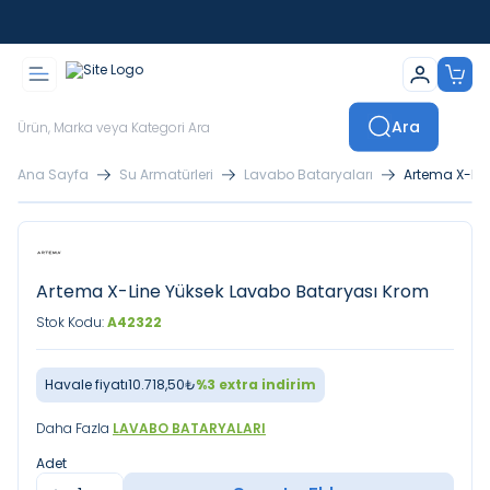
İstanbul İçi Sevkiyatlar Kendi Araçlarımızla Yapılmaktadır
Ara
Ana Sayfa
Su Armatürleri
Lavabo Bataryaları
Artema X-Lin
Artema X-Line Yüksek Lavabo Bataryası Krom
Stok Kodu:
A42322
Havale fiyatı
10.718,50
₺
%
3
extra indirim
Daha Fazla
LAVABO BATARYALARI
Adet