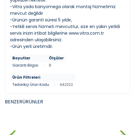
yapılabilmektedir.
-Vitra yada banyomega olarak montaj hizmetimiz
mevcut değildir
-Ürünün garanti süresi 5 yıldır,
-Yetkili servis hizmeti mevcuttur, size en yakın yetkili
servis inizin irtibat bilgilerine
www.vitra.com.tr
adresinden ulaşabilirsiniz.
-Ürün yerli üretimdir.
Boyutlar
Ölçüler
Garanti Bilgisi
:
0
Ürün Filtreleri
Tedarikçi Ürün Kodu
:
A42322
BENZER
ÜRÜNLER
VITRA
MISTILLO
YENI
YENI
Punto 301 Kuğu Borulu Lavabo
Mİstillo SUS 304 Çanak Lavabo
Bataryasi
Bataryası Rose Gold
4.611,60
₺