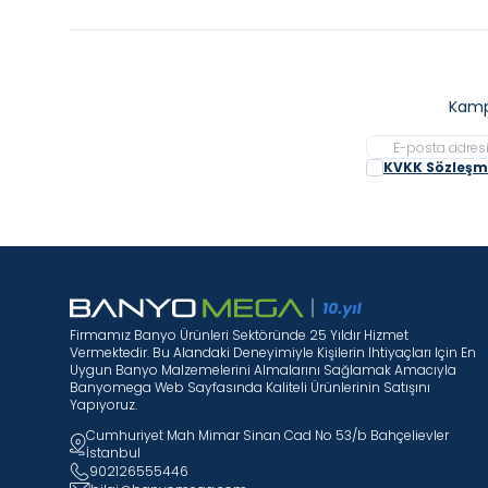
Kamp
KVKK Sözleşme
Firmamız Banyo Ürünleri Sektöründe 25 Yıldır Hizmet
Vermektedir. Bu Alandaki Deneyimiyle Kişilerin Ihtiyaçları Için En
Uygun Banyo Malzemelerini Almalarını Sağlamak Amacıyla
Banyomega Web Sayfasında Kaliteli Ürünlerinin Satışını
Yapıyoruz.
Cumhuriyet Mah Mimar Sinan Cad No 53/b Bahçelievler
İstanbul
902126555446