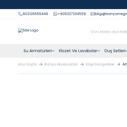
902126555446
+905327234559
bilgi@banyomeg
Su Armatürleri
Klozet Ve Lavabolar
Duş Setleri
Ana Sayfa
Banyo Aksesuarları
Köşe Süngerlikler
Ar