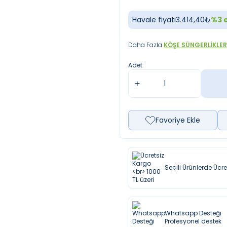
Havale fiyatı
3.414,40
₺
%
3
e
Daha Fazla
KÖŞE SÜNGERLIKLER
Adet
Favoriye Ekle
Seçili Ürünlerde Ücr
Whatsapp Desteği
Profesyonel destek