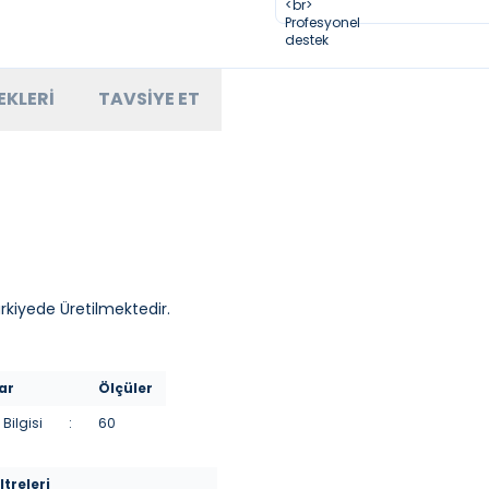
EKLERI
TAVSIYE ET
ürkiyede Üretilmektedir.
ar
Ölçüler
Bilgisi
:
60
ltreleri