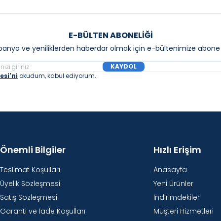
E-BÜLTEN ABONELIĞI
anya ve yeniliklerden haberdar olmak için e-bültenimize abone 
KAYDOL
si'ni
okudum, kabul ediyorum.
Önemli Bilgiler
Hızlı Erişim
Teslimat Koşulları
Anasayfa
Üyelik Sözleşmesi
Yeni Ürünler
Satış Sözleşmesi
İndirimdekiler
Garanti ve İade Koşulları
Müşteri Hizmetleri