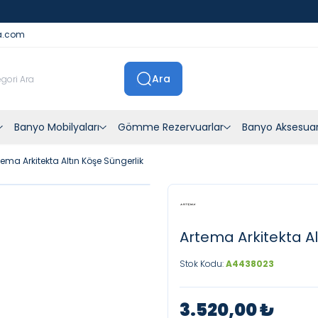
İstanbul İçi Sevkiyatlar Kendi Araçlarımızla Yapılmaktadır
a.com
Ara
Banyo Mobilyaları
Gömme Rezervuarlar
Banyo Aksesuar
tema Arkitekta Altın Köşe Süngerlik
Artema Arkitekta Al
Stok Kodu:
A4438023
3.520,00
₺