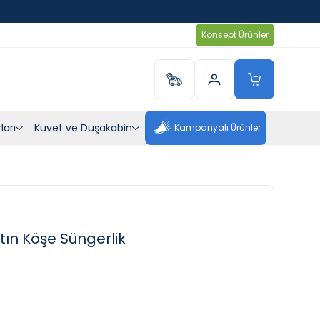
Konsept Ürünler
ları
Küvet ve Duşakabin
Kampanyalı Ürünler
tın Köşe Süngerlik