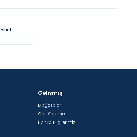
olun!
Gelişmiş
Mağazalar
Cari Ödeme
Banka Bilgilerimiz