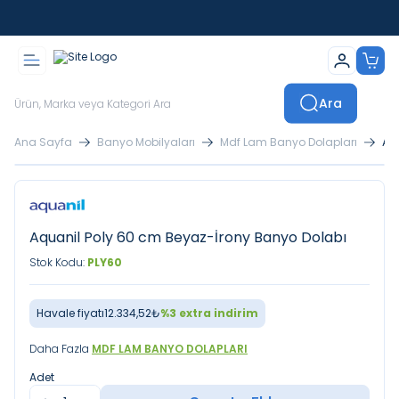
İstanbul İçi Sevkiyatlar Kendi Araçlarımızla Yapılmaktadır
Ara
Ana Sayfa
Banyo Mobilyaları
Mdf Lam Banyo Dolapları
Aq
Aquanil Poly 60 cm Beyaz-İrony Banyo Dolabı
Stok Kodu:
PLY60
Havale fiyatı
12.334,52
₺
%
3
extra indirim
Daha Fazla
MDF LAM BANYO DOLAPLARI
Adet