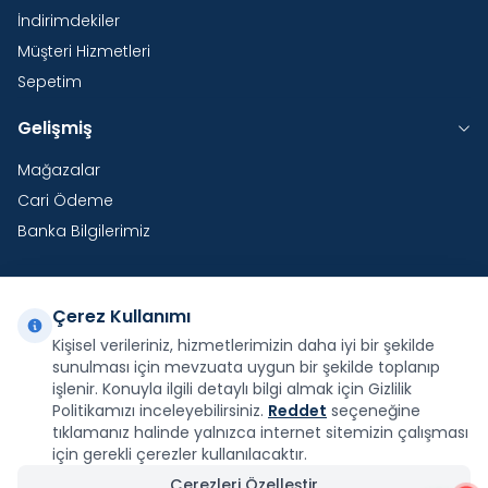
İndirimdekiler
Müşteri Hizmetleri
Sepetim
Gelişmiş
Mağazalar
Cari Ödeme
Banka Bilgilerimiz
Çerez Kullanımı
Yurtdışı Kargo
Kişisel verileriniz, hizmetlerimizin daha iyi bir şekilde
sunulması için mevzuata uygun bir şekilde toplanıp
Şirketimiz E-Fatura ve E-Arşiv Fatura uygulaması
kapsamındadır.
işlenir. Konuyla ilgili detaylı bilgi almak için Gizlilik
Politikamızı inceleyebilirsiniz.
Reddet
seçeneğine
tıklamanız halinde yalnızca internet sitemizin çalışması
için gerekli çerezler kullanılacaktır.
Çerezleri Özelleştir