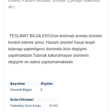
(Havlu, Parfüm, Armatür, Vitrifiye, Çamaşır makinası,
vb )
TESLİMAT BİLGİLERİ:Ürün teslimatı anında ürünleri
kontrol ederek alınız. Hasarlı ürünleri hasar tespit
tutanagı yaptırdıgınız durumda ürün degişimi
yapılmaktadır.Tutanak tutturulmayan ürünlerin
degişimi ve iadesi yapılamamaktadır.
Boyutlar
Ölçüler
Garanti Bilgisi
:
0
Ürün Filtreleri
Tedarikçi Ürün Kodu
:
PLY60