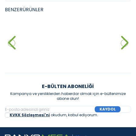
BENZER
ÜRÜNLER
FYM
FYM
FYM New İdea 60 cm Banyo
FYM Koza 65 cm Banyo Dolabı
Dolabı Beyaz
Beyaz
10.032,00
₺
10.994,50
₺
Sepete Ekle
Sepete Ekle
E-BÜLTEN ABONELIĞI
Kampanya ve yeniliklerden haberdar olmak için e-bültenimize
abone olun!
KAYDOL
KVKK Sözleşmesi'ni
okudum, kabul ediyorum.