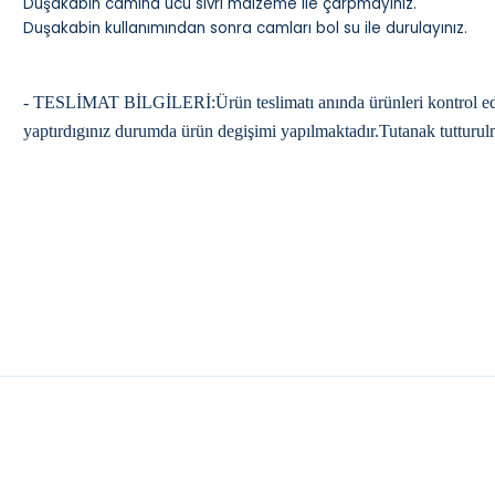
Duşakabin camına ucu sivri malzeme ile çarpmayınız.
Duşakabin kullanımından sonra camları bol su ile durulayınız.
- TESLİMAT BİLGİLERİ:Ürün teslimatı anında ürünleri kontrol ederek
yaptırdıgınız durumda ürün degişimi yapılmaktadır.Tutanak tutturul
YENI
IL DUŞ
AQUANIL DUŞ