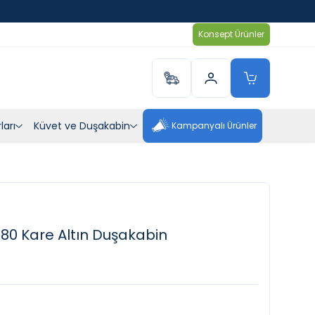
Konsept Ürünler
ları
Küvet ve Duşakabin
Kampanyalı Ürünler
x80 Kare Altın Duşakabin