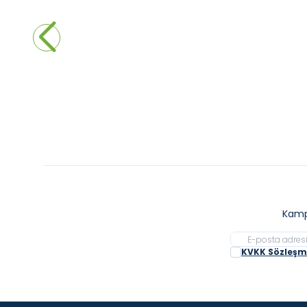
Aquanil Piero 6mm Temperli Dikdörtgen
Aquani
Krom Menteşeli Cam Duşakabin 120x80
Duşak
39.600,00
₺
21.6
Sepete Ekle
Kamp
KVKK Sözleşme