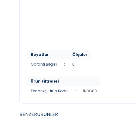
Boyutlar
Ölçüler
Garanti Bilgisi
:
0
Ürün Filtreleri
Tedarikçi Ürün Kodu
:
İNDG80
BENZER
ÜRÜNLER
YENI
YENI
AQUANIL DUŞ
AQUAN