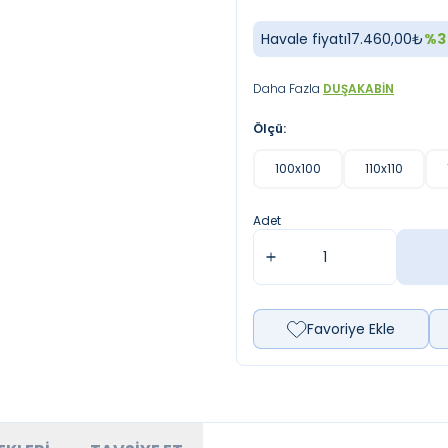
Havale fiyatı
17.460,00
₺
%
3
Daha Fazla
DUŞAKABIN
Ölçü:
100x100
110x110
Adet
Favoriye Ekle