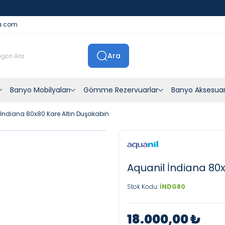
İstanbul İçi Sevkiyatlar Kendi Araçlarımızla Yapılmaktadır
a.com
Ara
Banyo Mobilyaları
Gömme Rezervuarlar
Banyo Aksesuar
 İndiana 80x80 Kare Altın Duşakabin
Aquanil İndiana 80
Stok Kodu:
İNDG80
18.000,00
₺