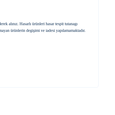
 alınız. Hasarlı ürünleri hasar tespit tutanagı
mayan ürünlerin degişimi ve iadesi yapılamamaktadır.
YENI
AQUANIL DUŞ