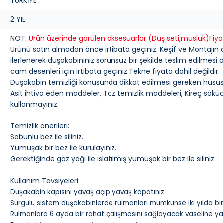
TÜRKİYE
2 YIL
NOT:
Ürün üzerinde görülen aksesuarlar (Duş seti,musluk)Fiyat
Ürünü satın almadan önce irtibata geçiniz. Keşif ve Montajın 
ilerlenerek duşakabininiz sorunsuz bir şekilde teslim edilmesi
cam desenleri için irtibata geçiniz.Tekne fiyata dahil değildir.
Duşakabin temizliği konusunda dikkat edilmesi gereken hususl
Asit ihtiva eden maddeler, Toz temizlik maddeleri, Kireç söküc
kullanmayınız.
Temizlik önerileri:
Sabunlu bez ile siliniz.
Yumuşak bir bez ile kurulayınız.
Gerektiğinde gaz yağı ile ıslatılmış yumuşak bir bez ile siliniz.
Kullanım Tavsiyeleri:
Duşakabin kapısını yavaş açıp yavaş kapatınız.
Sürgülü sistem duşakabinlerde rulmanları mümkünse iki yılda bir 
Rulmanlara 6 ayda bir rahat çalışmasını sağlayacak vaseline ya