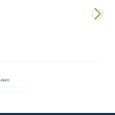
Gama Serisi 120x90 Kum Beji Profil
n
Şeffaf Camlı Duşakabin
27.000,00
₺
kle
Sepete Ekle
olun!