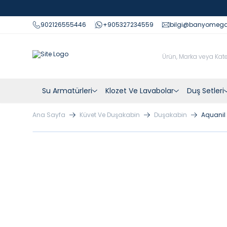
902126555446
+905327234559
bilgi@banyomeg
Su Armatürleri
Klozet Ve Lavabolar
Duş Setleri
Ana Sayfa
Küvet Ve Duşakabin
Duşakabin
Aquanil