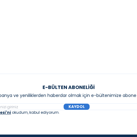
l Sparta 110x110 Kare Kum Beji
Gama Serisi 120x90 6 mm Siyah Profil
abin
Şeffaf Camlı Duşakabi
00,00
₺
25.200,00
₺
Sepete Ekle
Sepete E
E-BÜLTEN ABONELIĞI
anya ve yeniliklerden haberdar olmak için e-bültenimize abone 
KAYDOL
si'ni
okudum, kabul ediyorum.