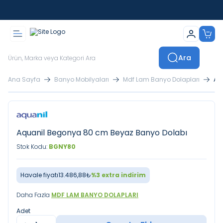
İstanbul İçi Sevkiyatlar Kendi Araçlarımızla Yapılmaktadır
Ara
Ana Sayfa
Banyo Mobilyaları
Mdf Lam Banyo Dolapları
Aq
Aquanil Begonya 80 cm Beyaz Banyo Dolabı
Stok Kodu:
BGNY80
Havale fiyatı
13.486,88
₺
%
3
extra indirim
Daha Fazla
MDF LAM BANYO DOLAPLARI
Adet