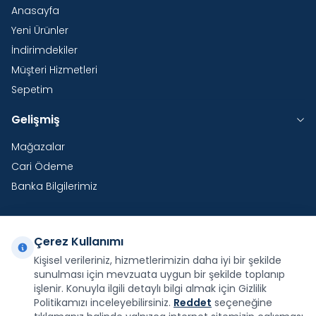
Anasayfa
Yeni Ürünler
İndirimdekiler
Müşteri Hizmetleri
Sepetim
Gelişmiş
Mağazalar
Cari Ödeme
Banka Bilgilerimiz
Çerez Kullanımı
Yurtdışı Kargo
Kişisel verileriniz, hizmetlerimizin daha iyi bir şekilde
sunulması için mevzuata uygun bir şekilde toplanıp
Şirketimiz E-Fatura ve E-Arşiv Fatura uygulaması
kapsamındadır.
işlenir. Konuyla ilgili detaylı bilgi almak için Gizlilik
Politikamızı inceleyebilirsiniz.
Reddet
seçeneğine