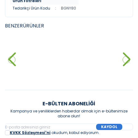
Ürün Filtreleri
Tedarikçi Ürün Kodu
:
BGNY80
BENZER
ÜRÜNLER
FYM
FYM
FYM New İdea 60 cm Banyo
FYM Koza 65 cm Banyo Dolabı
Dolabı Beyaz
Beyaz
10.032,00
₺
10.994,50
₺
Sepete Ekle
Sepete Ekle
E-BÜLTEN ABONELIĞI
Kampanya ve yeniliklerden haberdar olmak için e-bültenimize
abone olun!
KAYDOL
KVKK Sözleşmesi'ni
okudum, kabul ediyorum.